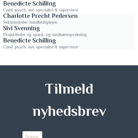
Benedicte Schilling
Cand. psych. aut. specialist & supervisor
Charlotte Precht Pedersen
Sektionsleder Sundhedsplejen
Sivi Svenning
Projektleder og spæd- og småbørnspsykolog
Benedicte Schilling
Cand. psych. aut. specialist & supervisor
Tilmeld
nyhedsbrev
Navn