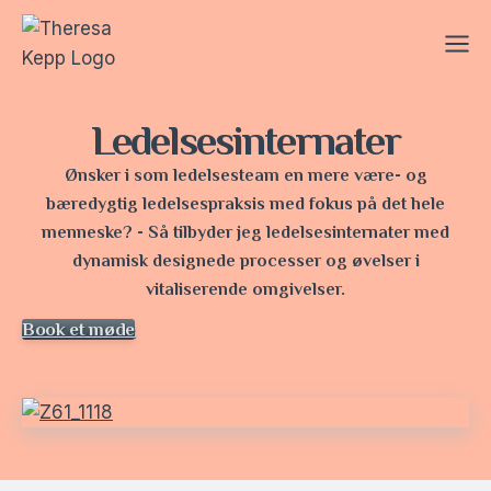
Skip
to
content
Ledelsesinternater
Ønsker i som ledelsesteam en mere være- og
bæredygtig ledelsespraksis med fokus på det hele
menneske? - Så tilbyder jeg ledelsesinternater med
dynamisk designede processer og øvelser i
vitaliserende omgivelser.
Book et møde