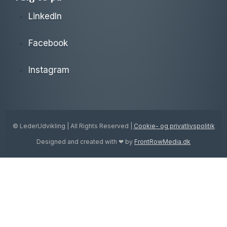
LinkedIn
Facebook
Instagram
© LederUdvikling | All Rights Reserved |
Cookie- og privatlivspolitik
Designed and created with ❤ by
FrontRowMedia.dk
Ydelser
TOGGLE
CHILD
Lederudvikling
MENU
Udvikling af ledelsesteams