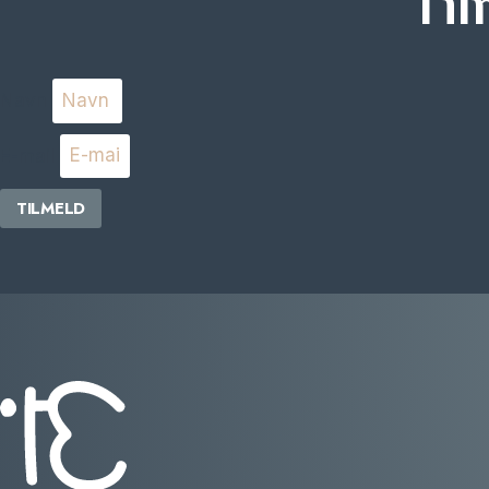
Til
Navn
E-mail
TILMELD