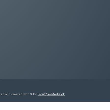
ed and created with ❤ by
FrontRowMedia.dk