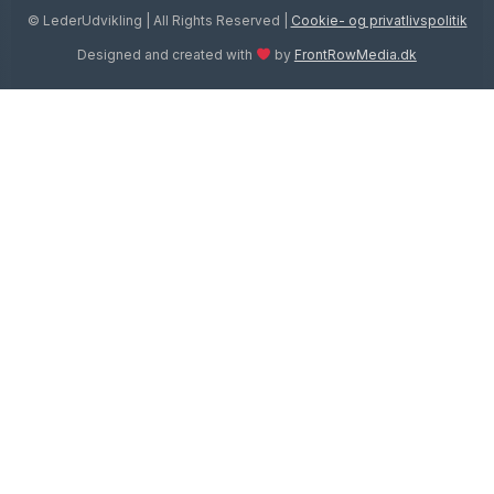
© LederUdvikling | All Rights Reserved |
Cookie- og privatlivspolitik
Designed and created with
by
FrontRowMedia.dk
Ydelser
TOGGLE
CHILD
Lederudvikling
MENU
Udvikling af ledelsesteams
Organisationsudvikling
Ledelsesinternat
Egenomsorg
TOGGLE
CHILD
Meditation og vejrtrækning
MENU
Yogaretreat
Bestyrelsesarbejde
TOGGLE
CHILD
Bestyrelsesprofil
MENU